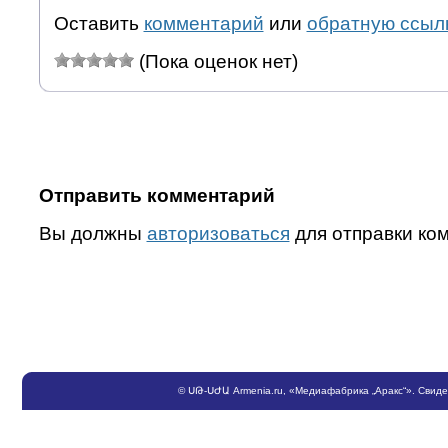
Оставить
комментарий
или
обратную ссыл
(Пока оценок нет)
Отправить комментарий
Вы должны
авторизоваться
для отправки ко
©
ՍԹ
-
ՍԺԱ
Armenia.ru
, «Медиафабрика „Аракс“». Свид