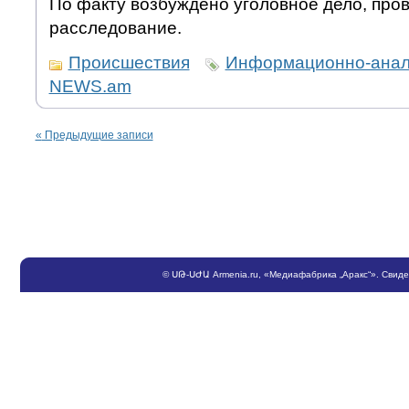
По факту возбуждено уголовное дело, про
расследование.
Происшествия
Информационно-анали
NEWS.am
«
Предыдущие записи
©
ՍԹ
-
ՍԺԱ
Armenia.ru
, «Медиафабрика „Аракс“». Свид