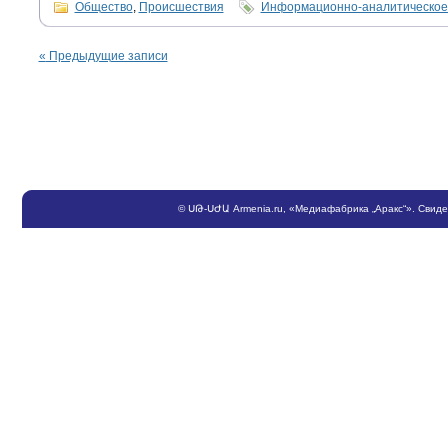
Общество
,
Происшествия
Информационно-аналитическое
«
Предыдущие записи
©
ՍԹ
-
ՍԺԱ
Armenia.ru
, «Медиафабрика „Аракс“». Свид