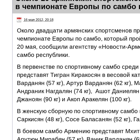
в чемпионате Европы по самбо 
16 мая 2012, 20:18
Около двадцати армянских спортсменов пр
чемпионате Европы по самбо, который прой
20 мая, сообщили агентству «Новости-Ар
самбо республики.
В первенстве по спортивному самбо сред
представят Тигран Киракосян в весовой кат
Варданян (57 кг), Артур Варданян (62 кг), М
Андраник Нагдалян (74 кг), Ашот Даниелян (
Джаноян (90 кг) и Акоп Аракелян (100 кг).
В женскую сборную по спортивному самбо
Саркисян (48 кг), Сосе Баласанян (52 кг), Га
В боевом самбо Армению представят Мхита
Арутюн Мирабян (57 кг), Вачик Варданян (68