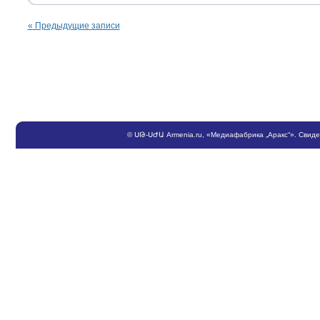
«
Предыдущие записи
©
ՍԹ
-
ՍԺԱ
Armenia.ru
, «Медиафабрика „Аракс“». Свид