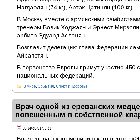
Нагдаолян (74 кг), Артак Цатинян (100 кг).
В Москву вместе с армянскими самбистами
тренеры Вовик Ходжаян и Эрнест Мирзоян,
арбитр Эдуард Асланян.
Возглавит делегацию глава Федерации са
Айрапетян.
В первенстве Европы примут участие 450 
национальных федераций.
В мире
,
События
,
Спорт и здоровье
Врач одной из ереванских медц
повешенным в собственной ква
16 мая 2012, 19:18
Врач ереванского медицинского центра «