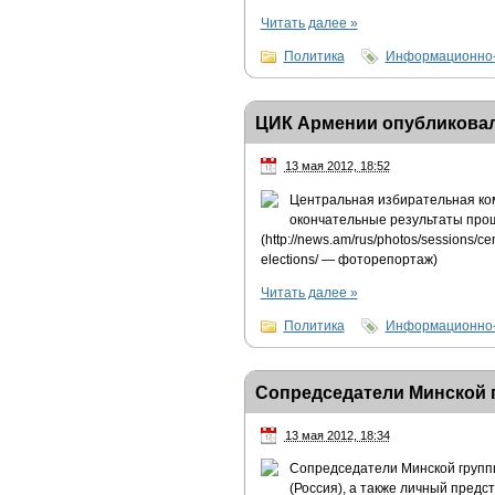
Читать далее
»
Политика
Информационно-
ЦИК Армении опубликовал
13 мая 2012, 18:52
Центральная избирательная ком
окончательные результаты про
(http://news.am/rus/photos/sessions/ce
elections/ — фоторепортаж)
Читать далее
»
Политика
Информационно-
Сопредседатели Минской 
13 мая 2012, 18:34
Сопредседатели Минской группы
(Россия), а также личный пред