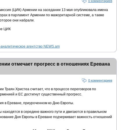
0 комментариев
иссия (ЦИК) Армении на заседании 13 мая опубликовала имена
орах в парламент Армении по мажоритарной системе, а также
которое они набрали.
ые ЦИК
аналитическое агентство NEWS.am
ении отмечает прогресс в отношениях Еревана
0 комментариев
и Траян Христеа считает, что в процессе переговоров по
менией и ЕС достигнут существенный прогресс.
ия в Ереване, приуроченном ко Дню Европы.
ы находятся в середине важного пути и двигаются в правильном
днование Дня Европы в Ереване подчеркивает важность отношений