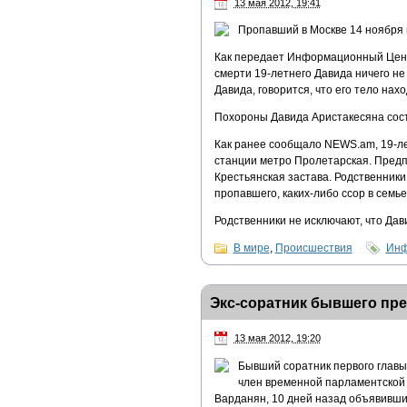
13 мая 2012, 19:41
Пропавший в Москве 14 ноября 
Как передает Информационный Центр
смерти 19-летнего Давида ничего не
Давида, говорится, что его тело нахо
Похороны Давида Аристакесяна сос
Как ранее сообщало NEWS.am, 19-ле
станции метро Пролетарская. Предп
Крестьянская застава. Родственник
пропавшего, каких-либо ссор в семье
Родственники не исключают, что Дав
В мире
,
Происшествия
Инф
Экс-соратник бывшего пр
13 мая 2012, 19:20
Бывший соратник первого глав
член временной парламентской 
Варданян, 10 дней назад объявивший