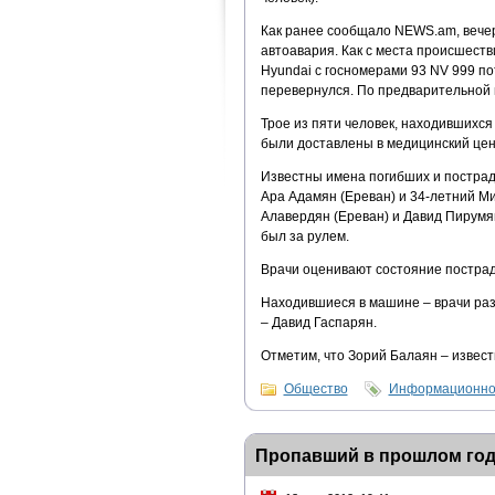
Как ранее сообщало NEWS.am, вечер
автоавария. Как с места происшест
Hyundai с госномерами 93 NV 999 п
перевернулся. По предварительной 
Трое из пяти человек, находившихся
были доставлены в медицинский цен
Известны имена погибших и пострад
Ара Адамян (Ереван) и 34-летний Ми
Алавердян (Ереван) и Давид Пирумян
был за рулем.
Врачи оценивают состояние пострад
Находившиеся в машине – врачи раз
– Давид Гаспарян.
Отметим, что Зорий Балаян – извес
Общество
Информационно-
Пропавший в прошлом год