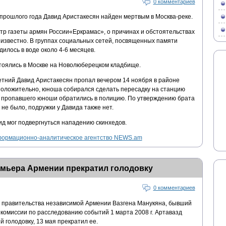
0 комментариев
прошлого года Давид Аристакесян найден мертвым в Москва-реке.
 газеты армян России«Еркрамас», о причинах и обстоятельствах
 известно. В группах социальных сетей, посвященных памяти
дилось в воде около 4-6 месяцев.
тоялись в Москве на Новолюберецком кладбище.
тний Давид Аристакесян пропал вечером 14 ноября в районе
оложительно, юноша собирался сделать пересадку на станцию
и пропавшего юноши обратились в полицию. По утверждению брата
 не было, подружки у Давида также нет.
ид мог подвергнуться нападению скинхедов.
ормационно-аналитическое агентство NEWS.am
емьера Армении прекратил голодовку
0 комментариев
ы правительства независимой Армении Вазгена Манукяна, бывший
комиссии по расследованию событий 1 марта 2008 г. Артавазд
 голодовку, 13 мая прекратил ее.