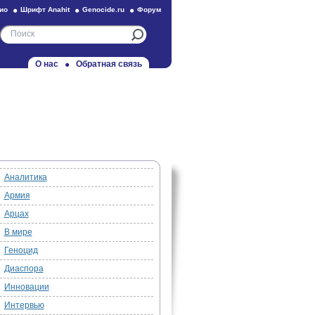
ио
Шрифт Anahit
Genocide.ru
Форум
О нас
Обратная связь
Аналитика
Армия
Арцах
В мире
Геноцид
Диаспора
Инновации
Интервью