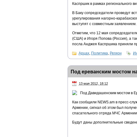
Каспршик в рамках регионального в
В Баку сопредседатели проведут вс
урегулирования нагорно-карабахског
выступят с совместным заявлением.
Отметим, что 12 мая сопредседател
(США) и Игоря Попова (Россия), а 
посла Анджея Каспршика приняли п
Арцах
,
Политика
,
Регион
И
Под ереванским мостом н
13 мая 2012, 18:12
Под Давидашенским мостом в Е
Как сообщили NEWS.am в пресс-слу
Армении, сигнал об этом был получе
спасательного отряда МЧС Армении 
Будут даны дополнительные сведен