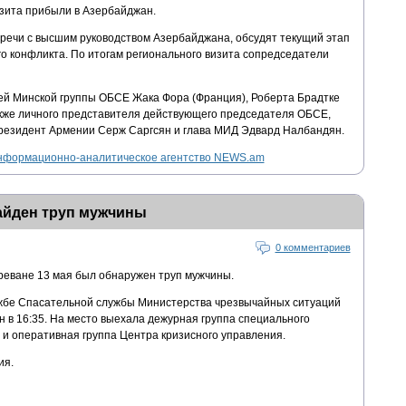
изита прибыли в Азербайджан.
тречи с высшим руководством Азербайджана, обсудят текущий этап
о конфликта. По итогам регионального визита сопредседатели
ей Минской группы ОБСЕ Жака Фора (Франция), Роберта Брадтке
также личного представителя действующего председателя ОБСЕ,
резидент Армении Серж Саргсян и глава МИД Эдвард Налбандян.
нформационно-аналитическое агентство NEWS.am
айден труп мужчины
0 комментариев
реване 13 мая был обнаружен труп мужчины.
жбе Спасательной службы Министерства чрезвычайных ситуаций
н в 16:35. На место выехала дежурная группа специального
и оперативная группа Центра кризисного управления.
ия.