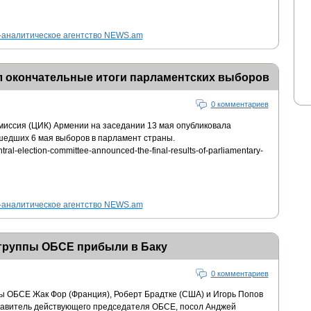
аналитическое агентство NEWS.am
 окончательные итоги парламентских выборов
0 комментариев
иссия (ЦИК) Армении на заседании 13 мая опубликовала
шедших 6 мая выборов в парламент страны.
ntral-election-committee-announced-the-final-results-of-parliamentary-
аналитическое агентство NEWS.am
группы ОБСЕ прибыли в Баку
0 комментариев
 ОБСЕ Жак Фор (Франция), Роберт Брадтке (США) и Игорь Попов
ставитель действующего председателя ОБСЕ, посол Анджей