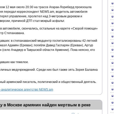
ом 12 мая около 20:30 на трассе Агарак-Лориберд произошла
вия передал корреспондент NEWS.am, водитель автомобиля
отерял управление, пролетел над 3-метровым деревом и
версии, причиной ДТП стал мокрый асфальт.
 в автомобиле, скончались, остальные на карете «Скорой помощи»
тр Степанавана.
авших: в степанаванский медцентр госпитализированы 42-летний
каэл Адамян (Ереван); погибли Давид Гаспарян (Ереван), Артур
 (село Ачаджур в Тавушской области Армении). Пока неясно, кто
авших как тяжелое.
личных медучреждений. Среди них был также зять Зория Балаяна
тный армянский писатель, политический и общественный деятель.
аналитическое агентство NEWS.am
у в Москве армянин найден мертвым в реке