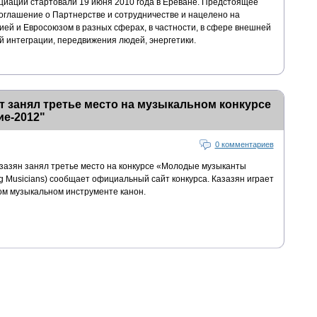
иации стартовали 19 июня 2010 года в Ереване. Предстоящее
глашение о Партнерстве и сотрудничестве и нацелено на
ей и Евросоюзом в разных сферах, в частности, в сфере внешней
й интеграции, передвижения людей, энергетики.
 занял третье место на музыкальном конкурсе
ие-2012"
0 комментариев
зазян занял третье место на конкурсе «Молодые музыканты
g Musicians) сообщает официальный сайт конкурса. Казазян играет
м музыкальном инструменте канон.