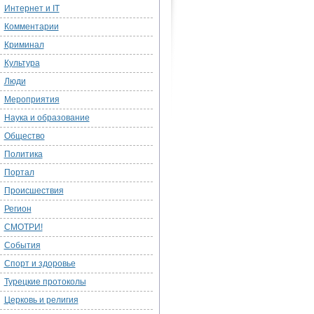
Интернет и IT
Комментарии
Криминал
Культура
Люди
Мероприятия
Наука и образование
Общество
Политика
Портал
Происшествия
Регион
СМОТРИ!
События
Спорт и здоровье
Турецкие протоколы
Церковь и религия