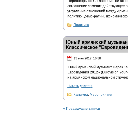
Переговоры по Соглашению об ассоц
соглашение заменит действующее со
углубление отношений между Армени
политики, демократии, экономическо
Политика
Юный армянский музыкант
Классическое "Евровиден
13 мая 2012, 16:58
Юный армянский музыкант Нарек Ка
Евровидения 2012» (Eurovision Youn
на армянском национальном струнно
Читать далее
»
Культура
,
Мероприятия
«
Предыдущие записи