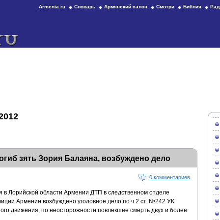
Armenia.ru
Словарь
Армянский салон
Смотри
Библия
Рад
2012
огиб зять Зория Балаяна, возбуждено дело
0 комментариев
 в Лорийской области Армении ДТП в следственном отделе
иции Армении возбуждено уголовное дело по ч.2 ст. №242 УК
го движения, по неосторожности повлекшее смерть двух и более