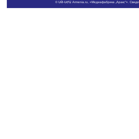
©
ՍԹ
-
ՍԺԱ
Armenia.ru
, «Медиафабрика „Аракс“». Свид