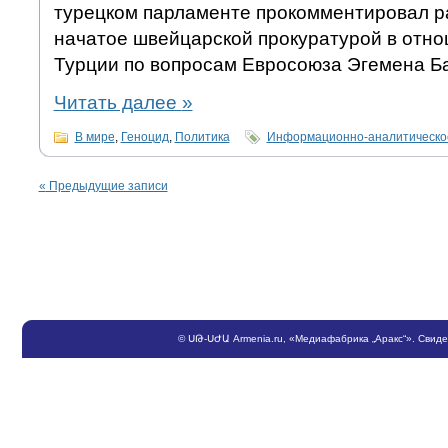
турецком парламенте прокомментировал р
начатое швейцарской прокуратурой в отн
Турции по вопросам Евросоюза Эгемена Б
Читать далее
»
В мире
,
Геноцид
,
Политика
Информационно-аналитическо
«
Предыдущие записи
©
ՍԹ
-
ՍԺԱ
Armenia.ru
, «Медиафабрика „Аракс“». Свид