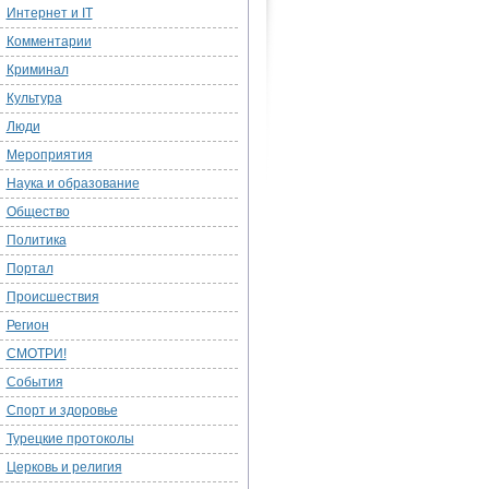
Интернет и IT
Комментарии
Криминал
Культура
Люди
Мероприятия
Наука и образование
Общество
Политика
Портал
Происшествия
Регион
СМОТРИ!
События
Спорт и здоровье
Турецкие протоколы
Церковь и религия