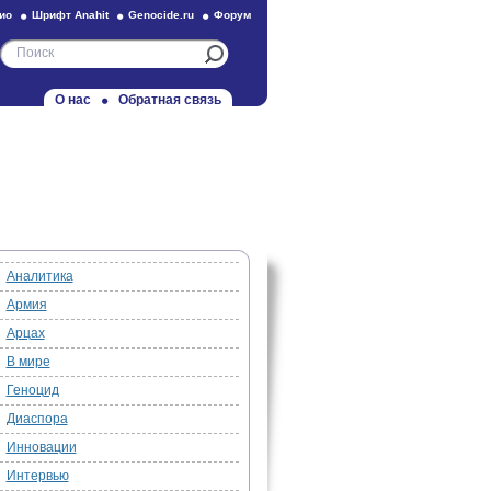
ио
Шрифт Anahit
Genocide.ru
Форум
О нас
Обратная связь
Аналитика
Армия
Арцах
В мире
Геноцид
Диаспора
Инновации
Интервью