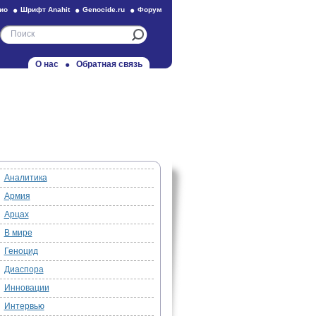
ио
Шрифт Anahit
Genocide.ru
Форум
О нас
Обратная связь
Аналитика
Армия
Арцах
В мире
Геноцид
Диаспора
Инновации
Интервью