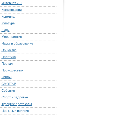
Интернет и IT
Комментарии
Криминал
Культура
Люди
Мероприятия
Наука и образование
Общество
Политика
Портал
Происшествия
Регион
СМОТРИ!
События
Спорт и здоровье
Турецкие протоколы
Церковь и религия