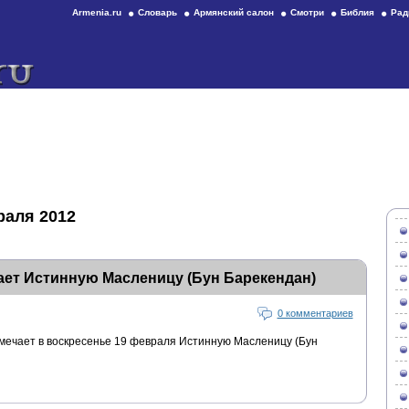
Armenia.ru
Словарь
Армянский салон
Смотри
Библия
Рад
раля 2012
ает Истинную Масленицу (Бун Барекендан)
0 комментариев
мечает в воскресенье 19 февраля Истинную Масленицу (Бун