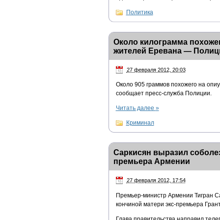
Политика
Около килограмма похожег
жителей Еревана — Полиц
27 февраля 2012, 20:03
Около 905 граммов похожего на опи
сообщает пресс-служба Полиции.
Читать далее
»
Криминал
Саркисян выразил соболез
премьера Армении
27 февраля 2012, 17:54
Премьер-министр Армении Тигран Са
кончиной матери экс-премьера Гран
Глава правительства направил телег