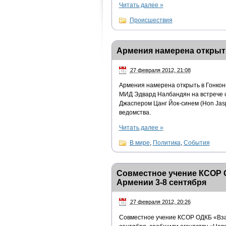
Читать далее
»
Происшествия
Армения намерена открыт
27 февраля 2012, 21:08
Армения намерена открыть в Гонконг
МИД Эдвард Налбандян на встрече с
Джаспером Цанг Йок-синем (Hon Jasp
ведомства.
Читать далее
»
В мире
,
Политика
,
События
Совместное учение КСОР 
Армении 3-8 сентября
27 февраля 2012, 20:26
Совместное учение КСОР ОДКБ «Вза