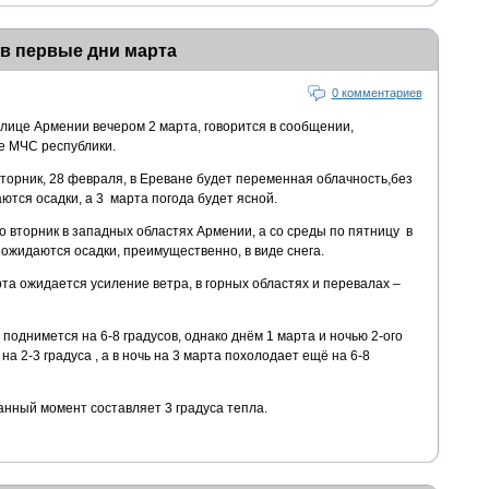
 в первые дни марта
0 комментариев
олице Армении вечером 2 марта, говорится в сообщении,
 МЧС республики.
торник, 28 февраля, в Ереване будет переменная облачность,без
аются осадки, а 3 марта погода будет ясной.
 вторник в западных областях Армении, а со среды по пятницу в
ожидаются осадки, преимущественно, в виде снега.
рта ожидается усиление ветра, в горных областях и перевалах –
поднимется на 6-8 градусов, однако днём 1 марта и ночью 2-ого
а 2-3 градуса , а в ночь на 3 марта похолодает ещё на 6-8
анный момент составляет 3 градуса тепла.