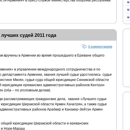
ости-Армения» в пресс-службе Министерства обороны республики.
лучших судей 2011 года
0 комментариев
м вручены в Армении во время прошедшего в Ереване общего
рмения» в управлении международного сотрудничества и по
о департамента Армении, звания лучшей судьи удостоились судья
истине Мкоян, судья суда общей юрисдикции Сюникской области
й юрисдикции ереванских административных районов Кентрон
н (оба – по уголовным делам).
еди рассматривающих гражданские дела, звания «Лучшего судьи
 юрисдикции Ширакской области Армен Хачатрян, а также судья
административных районов Арабкир и Канакер-Зейтун Армен
 общей юрисдикции Ширакской области и ереванских
 и Норк-Мараш