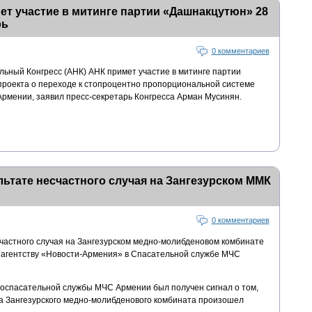
т участие в митинге партии «Дашнакцутюн» 28
рь
0 комментариев
ный Конгресс (АНК) АНК примет участие в митинге партии
роекта о переходе к стопроцентно пропорциональной системе
рмении, заявил пресс-секретарь Конгресса Арман Мусинян.
льтате несчастного случая на Зангезурском ММК
0 комментариев
счастного случая на Зангезурском медно-молибденовом комбинате
 агентству «Новости-Армения» в Спасательной службе МЧС
оспасательной службы МЧС Армении был получен сигнал о том,
ка Зангезурского медно-молибденового комбината произошел