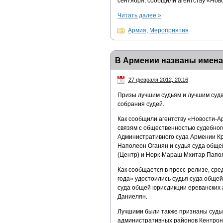
сентября, сообщили агентству «Нов
Читать далее
»
Армия
,
Мероприятия
В Армении названы имена 
27 февраля 2012, 20:16
Призы лучшим судьям и лучшим суда
собрания судей.
Как сообщили агентству «Новости-А
связям с общественностью судебног
Административного суда Армении Кр
Наполеон Оганян и судья суда обще
(Центр) и Норк-Мараш Мхитар Папоя
Как сообщается в пресс-релизе, ср
года» удостоились судья суда общей
суда общей юрисдикции ереванских 
Даниелян.
Лучшими были также признаны суды
административных районов Кентрон