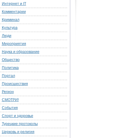
Интернет и IT
Комментарии
Криминал
Культура
Люди
Мероприятия
Наука и образование
Общество
Политика
Портал
Происшествия
Регион
СМОТРИ!
События
Спорт и здоровье
Турецкие протоколы
Церковь и религия