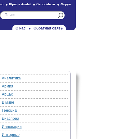
ио
Шрифт Anahit
Genocide.ru
Форум
О нас
Обратная связь
Аналитика
Армия
Арцах
В мире
Геноцид
Диаспора
Инновации
Интервью