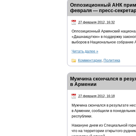
Оппозиционный АНК приме
февраля — пресс-секрета
27 февраля 2012, 16:32
Оппозиционный Армянский националь
«Дашнакцутюн» в поддержку законоп
выборов в Национальное собрание А
Читать далее
»
Комментарии
,
Политика
Мужчина скончался в резу
в Армении
27 февраля 2012, 16:18
Мужчина скончался в результате не
в Армении, сообщили в понедельник
республики.
Накануне днем из Специальной горн
что на территории открытого рудни