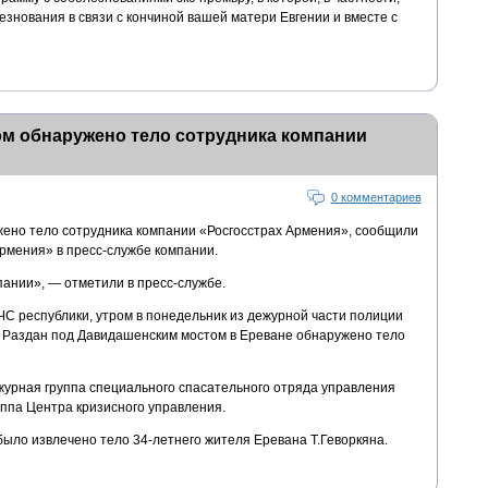
езнования в связи с кончиной вашей матери Евгении и вместе с
м обнаружено тело сотрудника компании
0 комментариев
ено тело сотрудника компании «Росгосстрах Армения», сообщили
рмения» в пресс-службе компании.
пании», — отметили в пресс-службе.
 республики, утром в понедельник из дежурной части полиции
ке Раздан под Давидашенским мостом в Ереване обнаружено тело
урная группа специального спасательного отряда управления
уппа Центра кризисного управления.
было извлечено тело 34-летнего жителя Еревана Т.Геворкяна.