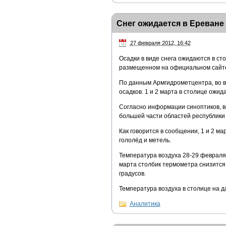
Снег ожидается в Ереване
27 февраля 2012, 16:42
Осадки в виде снега ожидаются в ст
размещенном на официальном сайте
По данным Армгидрометцентра, во в
осадков. 1 и 2 марта в столице ожид
Согласно информации синоптиков, во
большей части областей республики 
Как говорится в сообщении, 1 и 2 ма
гололёд и метель.
Температура воздуха 28-29 февраля 
марта столбик термометра снизится н
градусов.
Температура воздуха в столице на д
Аналитика