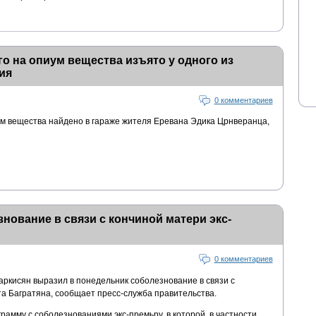
о на опиум вещества изъято у одного из
ия
0 комментариев
ум вещества найдено в гараже жителя Еревана Эдика Црнверанца,
нование в связи с кончиной матери экс-
0 комментариев
ркисян выразил в понедельник соболезнование в связи с
та Багратяна, сообщает пресс-служба правительства.
рамму с соболезнованиями экс-премьру, в которой, в частности,