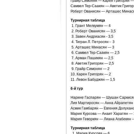
Грайр Симонян — Карен Григорян —
Самвел Тер-Саакян — Аветик Григоря
Роберт Ованисян — Арташес Минася
Турнирная таблица
1. Грант Мелкумян — 4
2. Роберт Ованисян — 3,5
3. Завен Андриасян - 3,5
4. Тигран Л. Петросян - 3
5. Арташес Минасян — 3
6. Самвел Тер-Саакян — 2,5
7. Арман Пашикян — 2,5
8. Аветик Григорян — 2,5
9. Грайр Симонян — 2
10. Карен Григорян — 2
11. Левон Бабуджян — 1,5
6-й тур
Нарине Гаспарян — Шушан Саркисян
Лия Мартиросян — Анна Айрапетян 
Асмик Гамбарян — Евгения Долухано
Мария Курсова — Анаит Харатян — 
Мария Геворкян — Лиана Агабекян —
Турнирная таблица
1. Мария Курсова — 6