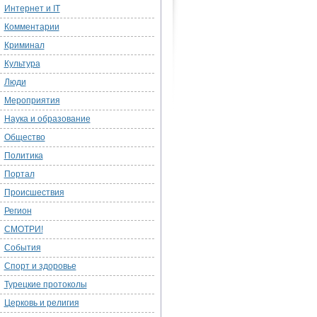
Интернет и IT
Комментарии
Криминал
Культура
Люди
Мероприятия
Наука и образование
Общество
Политика
Портал
Происшествия
Регион
СМОТРИ!
События
Спорт и здоровье
Турецкие протоколы
Церковь и религия