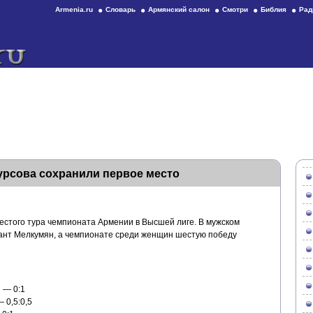
Armenia.ru
Словарь
Армянский салон
Смотри
Библия
Рад
урсова сохранили первое место
естого тура чемпионата Армении в Высшей лиге. В мужском
ант Мелкумян, а чемпионате среди женщин шестую победу
 — 0:1
 0,5:0,5