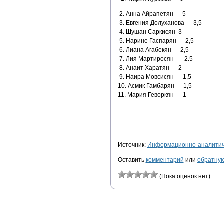
2. Анна Айрапетян — 5
3. Евгения Долуханова — 3,5
4. Шушан Саркисян 3
5. Нарине Гаспарян — 2,5
6. Лиана Агабекян — 2,5
7. Лия Мартиросян — 2.5
8. Анаит Харатян — 2
9. Наира Мовсисян — 1,5
10. Асмик Гамбарян — 1,5
11. Мария Геворкян — 1
Источник:
Информационно-аналитиче
Оставить
комментарий
или
обратную
(Пока оценок нет)