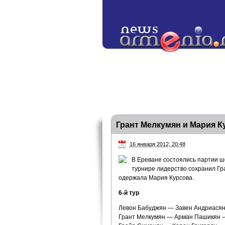
Грант Мелкумян и Мария К
16 января 2012, 20:48
В Ереване состоялись партии ш
турнире лидерство сохранил Гр
одержала Мария Курсова.
6-й тур
Левон Бабуджян — Завен Андриасян
Грант Мелкумян — Арман Пашикян —