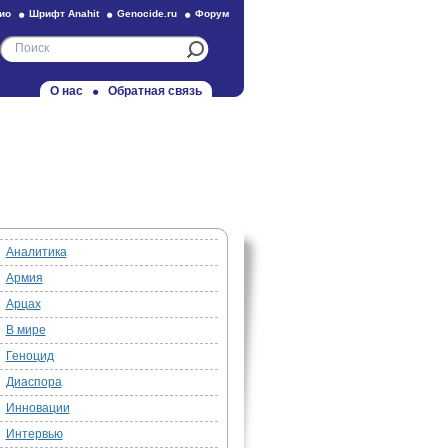
ио
Шрифт Anahit
Genocide.ru
Форум
О нас
Обратная связь
Аналитика
Армия
Арцах
В мире
Геноцид
Диаспора
Инновации
Интервью