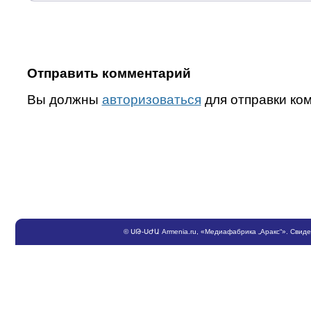
Отправить комментарий
Вы должны
авторизоваться
для отправки ко
©
ՍԹ
-
ՍԺԱ
Armenia.ru
, «Медиафабрика „Аракс“». Свид