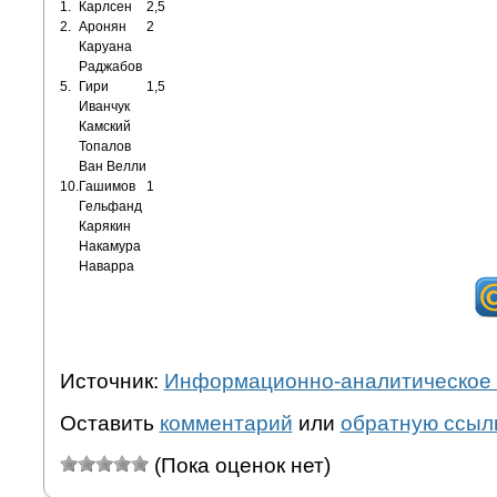
1.
Карлсен
2,5
2.
Аронян
2
Каруана
Раджабов
5.
Гири
1,5
Иванчук
Камский
Топалов
Ван Велли
10.
Гашимов
1
Гельфанд
Карякин
Накамура
Наварра
Источник:
Информационно-аналитическое 
Оставить
комментарий
или
обратную ссыл
(Пока оценок нет)