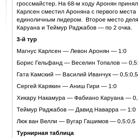
гроссмайстер. На 68-м ходу Аронян принял
Карлсен сместил Ароняна с первого места и
единоличным лидером. Второе место деля
Каруана и Теймур Раджабов — по 2 очка.
3-й тур
Магнус Карлсен — Левон Аронян — 1:0
Борис Гельфанд — Веселин Топалов — 0,5:
Гата Камский — Василий Иванчук — 0,5:0,5
Сергей Карякин — Аниш Гири — 1:0
Хикару Накамура — Фабиано Каруана — 0,
Теймур Раджабов — Давид Наварра — 1:0
Люк ван Велли — Вугар Гашимов — 0,5:0,5
Турнирная таблица