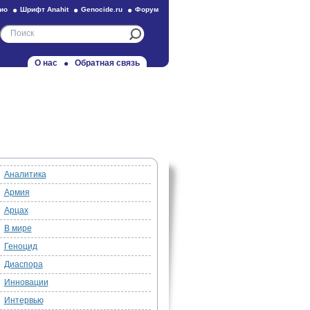
ио
Шрифт Anahit
Genocide.ru
Форум
О нас
Обратная связь
Аналитика
Армия
Арцах
В мире
Геноцид
Диаспора
Инновации
Интервью