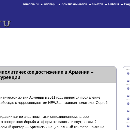
Armenia.ru
Словарь
Армянский салон
Смотри
Библия
Рад
иполитическое достижение в Армении –
куренции
итической жизни Армении в 2011 году является проявление
 в беседе с корреспондентом NEWS.am заявил политолог Сергей
идации как во властном, так и оппозиционном лагере
ет конкретная борьба и в формате власти, и внутри самой
весомый фактор — Армянский национальный конгресс. Также не