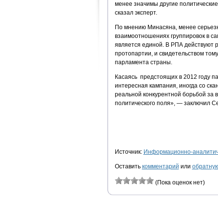
менее значимы другие политические
сказал эксперт.
По мнению Минасяна, менее серьезн
взаимоотношениях группировок в са
является единой. В РПА действуют р
протопартии, и свидетельством тому
парламента страны.
Касаясь предстоящих в 2012 году па
интересная кампания, иногда со ск
реальной конкурентной борьбой за в
политического поля», — заключил С
Источник:
Информационно-аналитиче
Оставить
комментарий
или
обратную
(Пока оценок нет)