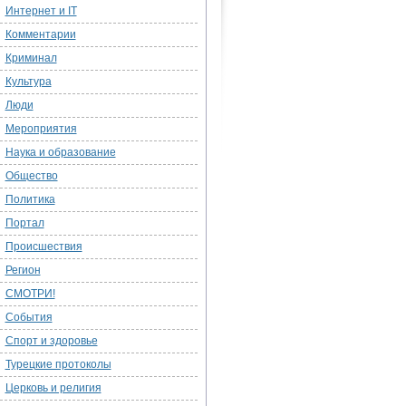
Интернет и IT
Комментарии
Криминал
Культура
Люди
Мероприятия
Наука и образование
Общество
Политика
Портал
Происшествия
Регион
СМОТРИ!
События
Спорт и здоровье
Турецкие протоколы
Церковь и религия