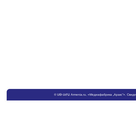
©
ՍԹ
-
ՍԺԱ
Armenia.ru
, «Медиафабрика „Аракс“». Свид