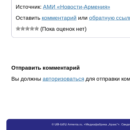
Источник:
АМИ «Новости-Армения»
Оставить
комментарий
или
обратную ссыл
(Пока оценок нет)
Отправить комментарий
Вы должны
авторизоваться
для отправки ко
©
ՍԹ
-
ՍԺԱ
Armenia.ru
, «Медиафабрика „Аракс“». Свид