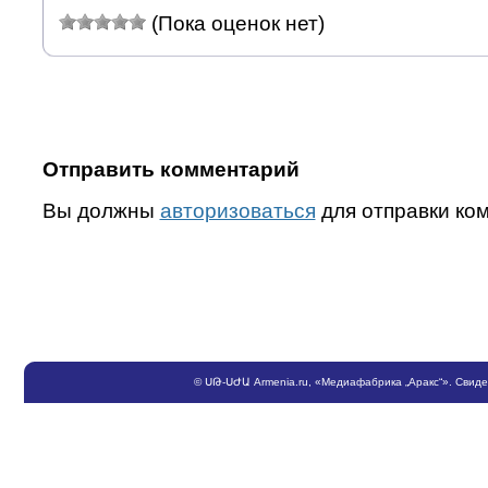
(Пока оценок нет)
Отправить комментарий
Вы должны
авторизоваться
для отправки ко
©
ՍԹ
-
ՍԺԱ
Armenia.ru
, «Медиафабрика „Аракс“». Свид