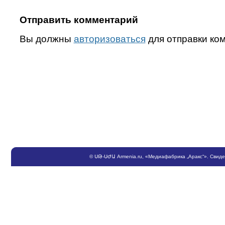
Отправить комментарий
Вы должны
авторизоваться
для отправки ко
©
ՍԹ
-
ՍԺԱ
Armenia.ru
, «Медиафабрика „Аракс“». Свид