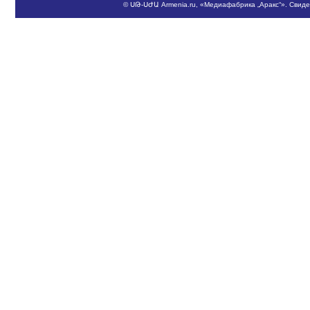
©
ՍԹ
-
ՍԺԱ
Armenia.ru
, «Медиафабрика „Аракс“». Свид