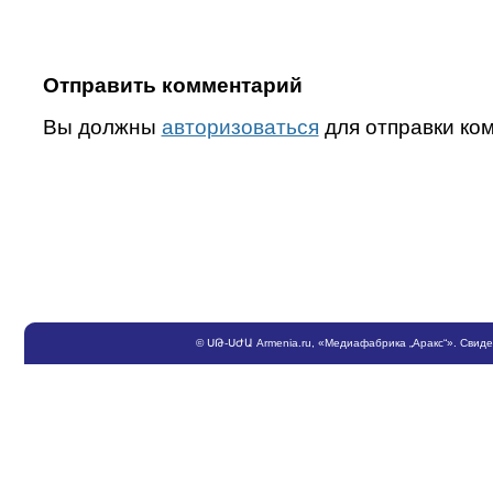
Отправить комментарий
Вы должны
авторизоваться
для отправки ко
©
ՍԹ
-
ՍԺԱ
Armenia.ru
, «Медиафабрика „Аракс“». Свид