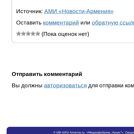
Источник:
АМИ «Новости-Армения»
Оставить
комментарий
или
обратную ссыл
(Пока оценок нет)
Отправить комментарий
Вы должны
авторизоваться
для отправки ко
©
ՍԹ
-
ՍԺԱ
Armenia.ru
, «Медиафабрика „Аракс“». Свид