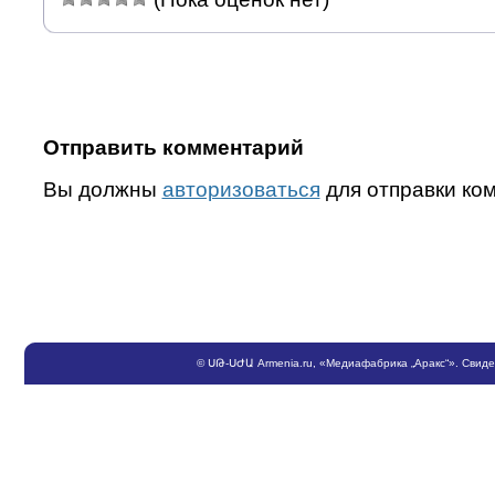
Отправить комментарий
Вы должны
авторизоваться
для отправки ко
©
ՍԹ
-
ՍԺԱ
Armenia.ru
, «Медиафабрика „Аракс“». Свид