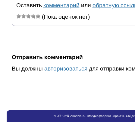
Оставить
комментарий
или
обратную ссыл
(Пока оценок нет)
Отправить комментарий
Вы должны
авторизоваться
для отправки ко
©
ՍԹ
-
ՍԺԱ
Armenia.ru
, «Медиафабрика „Аракс“». Свид