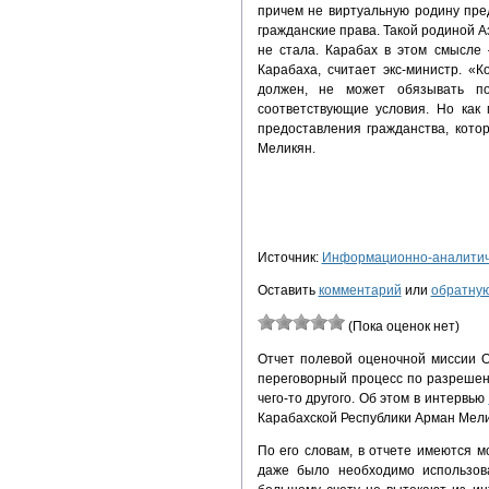
причем не виртуальную родину пред
гражданские права. Такой родиной А
не стала. Карабах в этом смысле 
Карабаха, считает экс-министр. «
должен, не может обязывать п
соответствующие условия. Но как
предоставления гражданства, кото
Меликян.
Источник:
Информационно-аналитиче
Оставить
комментарий
или
обратную
(Пока оценок нет)
Отчет полевой оценочной миссии 
переговорный процесс по разрешен
чего-то другого. Об этом в интервью
Карабахской Республики Арман Мели
По его словам, в отчете имеются м
даже было необходимо использова