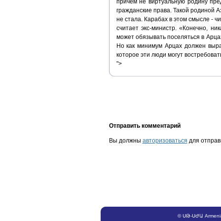
причем не виртуальную родину пред
гражданские права. Такой родиной А
не стала. Карабах в этом смысле - ч
считает экс-министр. «Конечно, ни
может обязывать поселяться в Арца
Но как минимум Арцах должен выра
которое эти люди могут востребоват
">
Отправить комментарий
Вы должны
авторизоваться
для отправ
©
ՍԹ
-
ՍԺԱ
Armeni