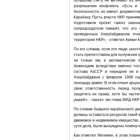
большому счету не вытекают из ин
разрешению конфликта. «Есть и 
безопасности, не имеют документов
Карабаху. Пусть власти НКР принима
подготовили проект такого зако
сопредседатели говорят, что эт
проведенных Азербайджаном этн
территории НКР», - отметил Арман 
По его словам, если эти люди захот
стать препятствием для получения г
не только им, а автоматически 
беженцами вследствие именно тог
состава АзССР и передаче ее в 
Азербайджана с февраля 1988 год
геноцида армян. В этом плане арцах
свою ответственность перед пол
защитить их права, хотя бы част
ущерб», - сказал экс-глава МИД НКР.
По словам бывшего карабахского ди
должны оставаться ресурсом такой к
движимое и недвижимое имущество, в
сути дела, были вынуждены покинуть
Как отметил Меликян, в этом план