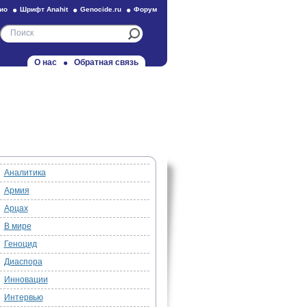
ио
Шрифт Anahit
Genocide.ru
Форум
О нас
Обратная связь
Аналитика
Армия
Арцах
В мире
Геноцид
Диаспора
Инновации
Интервью