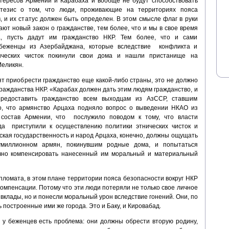
тересов Армении и Карабаха и вообще не будут способствовать
тезис о том, что люди, проживающие на территориях пояса
, и их статус должен быть определен. В этом смысле флаг в руки
ют новый закон о гражданстве, тем более, что и мы в свое время
на, пусть дадут им гражданство НКР. Тем более, что и сами
о беженцы из Азербайджана, которые вследствие конфликта и
ических чисток покинули свои дома и нашли пристанище на
Меликян.
ят приобрести гражданство еще какой-либо страны, это не должно
ражданства НКР. «Карабах должен дать этим людям гражданство, и
предоставить гражданство всем выходцам из АзССР, ставшим
о, что армянство Арцаха подняло вопрос о выведении НКАО из
состав Армении, что послужило поводом к тому, что власти
а приступили к осуществлению политики этнических чисток и
ская государственность и народ Арцаха, конечно, должны ощущать
умиллионном армян, покинувшим родные дома, и попытаться
ично компенсировать нанесенный им моральный и материальный
пломата, в этом плане территории пояса безопасности вокруг НКР
омпенсации. Потому что эти люди потеряли не только свое личное
клады, но и понесли моральный урон вследствие гонений. Они, по
 построенные ими же города. Это и Баку, и Кировабад.
е у беженцев есть проблема: они должны обрести вторую родину,