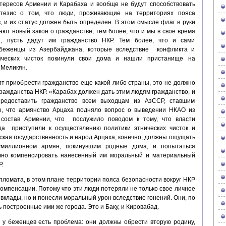
тересов Армении и Карабаха и вообще не будут способствовать
тезис о том, что люди, проживающие на территориях пояса
, и их статус должен быть определен. В этом смысле флаг в руки
ют новый закон о гражданстве, тем более, что и мы в свое время
на, пусть дадут им гражданство НКР. Тем более, что и сами
о беженцы из Азербайджана, которые вследствие конфликта и
ических чисток покинули свои дома и нашли пристанище на
 Меликян.
ят приобрести гражданство еще какой-либо страны, это не должно
ражданства НКР. «Карабах должен дать этим людям гражданство, и
предоставить гражданство всем выходцам из АзССР, ставшим
о, что армянство Арцаха подняло вопрос о выведении НКАО из
состав Армении, что послужило поводом к тому, что власти
а приступили к осуществлению политики этнических чисток и
ская государственность и народ Арцаха, конечно, должны ощущать
умиллионном армян, покинувшим родные дома, и попытаться
ично компенсировать нанесенный им моральный и материальный
Р.
пломата, в этом плане территории пояса безопасности вокруг НКР
омпенсации. Потому что эти люди потеряли не только свое личное
клады, но и понесли моральный урон вследствие гонений. Они, по
 построенные ими же города. Это и Баку, и Кировабад.
е у беженцев есть проблема: они должны обрести вторую родину,