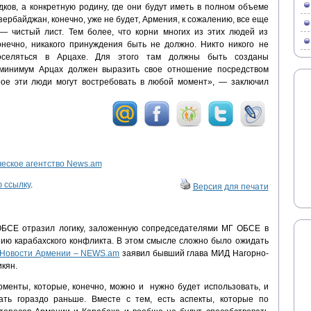
ков, а конкретную родину, где они будут иметь в полном объеме
зербайджан, конечно, уже не будет, Армения, к сожалению, все еще
— чистый лист. Тем более, что корни многих из этих людей из
Конечно, никакого принуждения быть не должно. Никто никого не
оселяться в Арцахе. Для этого там должны быть созданы
 минимум Арцах должен выразить свое отношение посредством
рое эти люди могут востребовать в любой момент», — заключил
ское агентство News.am
 ссылку
.
Версия для печати
ОБСЕ отразил логику, заложенную сопредседателями МГ ОБСЕ в
ию карабахского конфликта. В этом смысле сложно было ожидать
Новости Армении – NEWS.am
заявил бывший глава МИД Нагорно-
кян.
оменты, которые, конечно, можно и нужно будет использовать, и
ть гораздо раньше. Вместе с тем, есть аспекты, которые по