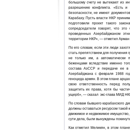
большому счету не вытекают из ин
разрешению конфликта. «Есть и 
безопасности, не имеют документов
Карабаху. Пусть власти НКР принима
подготовили проект такого зако
сопредседатели говорят, что эт
проведенных Азербайджаном этн
территории НКР», — отметил Арман
По его словам, если эти люди захот
стать препятствием для получения г
не только им, а автоматически 
беженцами вследствие именно тог
состава АзССР и передаче ее в 
Азербайджана с февраля 1988 год
геноцида армян. В этом плане арцах
свою ответственность перед пол
защитить их права, хотя бы част
ущерб», — сказал экс-глава МИД НК
По словам бывшего карабахского ди
должны оставаться ресурсом такой к
движимое и недвижимое имущество, в
сути дела, были вынуждены покинуть
Как отметил Меликян, в этом план