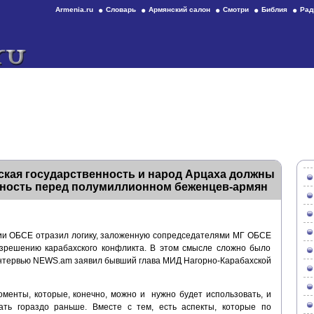
Armenia.ru
Словарь
Армянский салон
Смотри
Библия
Рад
ская государственность и народ Арцаха должны
ность перед полумиллионном беженцев-армян
ии ОБСЕ отразил логику, заложенную сопредседателями МГ ОБСЕ
азрешению карабахского конфликта. В этом смысле сложно было
в интервью NEWS.am заявил бывший глава МИД Нагорно-Карабахской
оменты, которые, конечно, можно и нужно будет использовать, и
ть гораздо раньше. Вместе с тем, есть аспекты, которые по