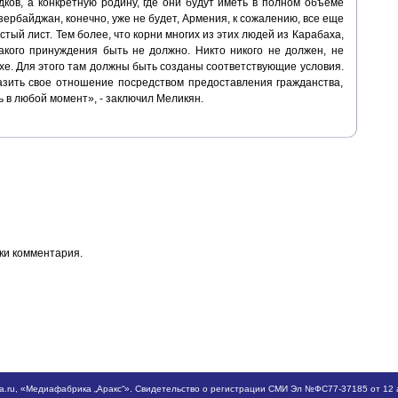
ков, а конкретную родину, где они будут иметь в полном объеме
зербайджан, конечно, уже не будет, Армения, к сожалению, все еще
истый лист. Тем более, что корни многих из этих людей из Карабаха,
какого принуждения быть не должно. Никто никого не должен, не
хе. Для этого там должны быть созданы соответствующие условия.
зить свое отношение посредством предоставления гражданства,
ь в любой момент», - заключил Меликян.
ки комментария.
a.ru
, «Медиафабрика „Аракс“». Свидетельство о регистрации СМИ Эл №ФС77-37185 от 12 а