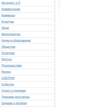
Интернет и IT
Комментарии
Криминал
Культура
Люди
Мероприятия
Наука и образование
Общество
Политика
Портал
Происшествия
Регион
СМОТРИ!
События
Спорт и здоровье
Турецкие протоколы
Церковь и религия