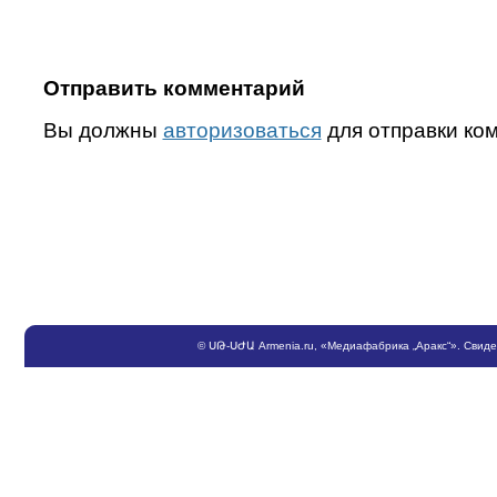
Отправить комментарий
Вы должны
авторизоваться
для отправки ко
©
ՍԹ
-
ՍԺԱ
Armenia.ru
, «Медиафабрика „Аракс“». Свид