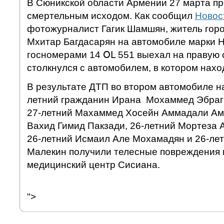
В Сюникской области Армении 27 марта п
смертельным исходом. Как сообщил
Новос
фотожурналист Гагик Шамшян, житель горо
Мхитар Багдасарян на автомобиле марки H
госномерами 14 ՕԼ 551 выехал на правую 
столкнулся с автомобилем, в котором нахо
В результате ДТП во втором автомобиле на
летний гражданин Ирана Мохаммед Эбраг
27-летний Махаммед Хосейн Аммадали Аме
Вахид Гимид Пакзади, 26-летний Мортеза 
26-летний Исмаил Але Мохамадян и 26-ле
Малекин получили телесные повреждения 
медицинский центр Сисиана.
">