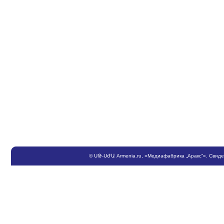
©
ՍԹ
-
ՍԺԱ
Armenia.ru
, «Медиафабрика „Аракс“». Свид