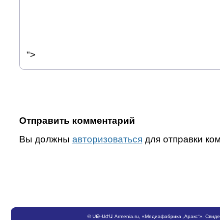
">
Отправить комментарий
Вы должны
авторизоваться
для отправки ко
©
ՍԹ
-
ՍԺԱ
Armenia.ru
, «Медиафабрика „Аракс“». Свид