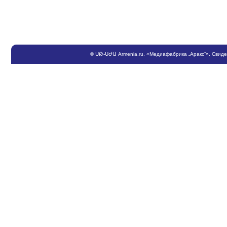
©
ՍԹ
-
ՍԺԱ
Armenia.ru
, «Медиафабрика „Аракс“». Свид