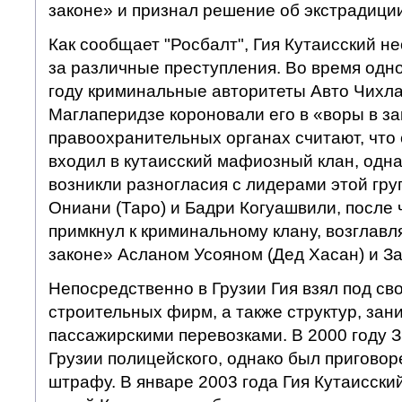
законе» и признал решение об экстрадици
Как сообщает "Росбалт", Гия Кутаисский н
за различные преступления. Во время одно
году криминальные авторитеты Авто Чихла
Маглаперидзе короновали его в «воры в за
правоохранительных органах считают, что
входил в кутаисский мафиозный клан, одна
возникли разногласия с лидерами этой гру
Ониани (Таро) и Бадри Когуашвили, после 
примкнул к криминальному клану, возглав
законе» Асланом Усояном (Дед Хасан) и 
Непосредственно в Грузии Гия взял под св
строительных фирм, а также структур, за
пассажирскими перевозками. В 2000 году З
Грузии полицейского, однако был приговоре
штрафу. В январе 2003 года Гия Кутаисски