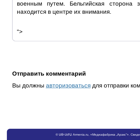
военным путем. Бельгийская сторона з
находится в центре их внимания.
">
Отправить комментарий
Вы должны
авторизоваться
для отправки ко
©
ՍԹ
-
ՍԺԱ
Armenia.ru
, «Медиафабрика „Аракс“». Свид