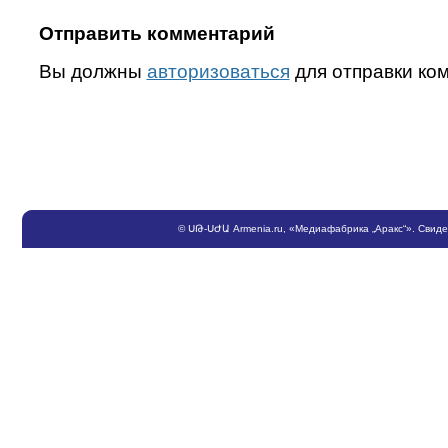
Отправить комментарий
Вы должны
авторизоваться
для отправки ко
©
ՍԹ
-
ՍԺԱ
Armenia.ru
, «Медиафабрика „Аракс“». Свид