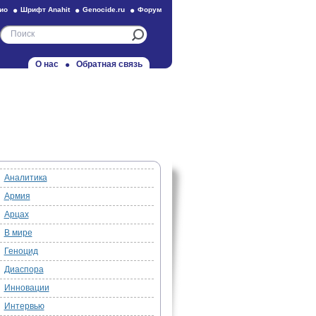
ио
Шрифт Anahit
Genocide.ru
Форум
О нас
Обратная связь
Аналитика
Армия
Арцах
В мире
Геноцид
Диаспора
Инновации
Интервью