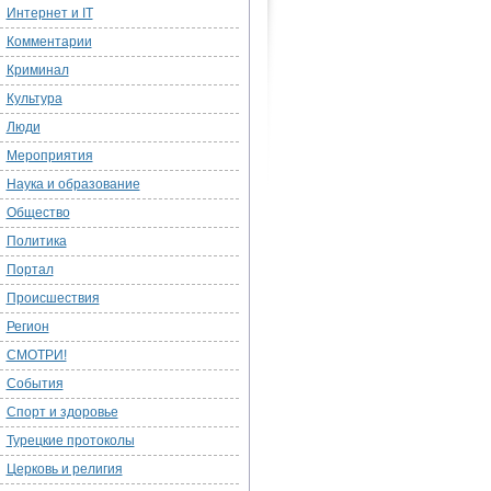
Интернет и IT
Комментарии
Криминал
Культура
Люди
Мероприятия
Наука и образование
Общество
Политика
Портал
Происшествия
Регион
СМОТРИ!
События
Спорт и здоровье
Турецкие протоколы
Церковь и религия