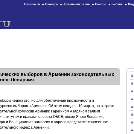
Armenia.ru
Словарь
Армянский салон
Смотри
Библия
Рад
тических выборов в Армении законодательных
неш Ленарчич
еформ недостаточно для обеспечения прозрачности и
ровня выборов в Армении. Об этом сегодня, 10 марта, на встрече
рательной комиссии Армении Гарегином Азаряном заявил
институтам и правам человека ОБСЕ, посол Янеш Ленарчич,
ура и Венецианская комиссия в апреле представят совместное
рательного кодекса Армении.