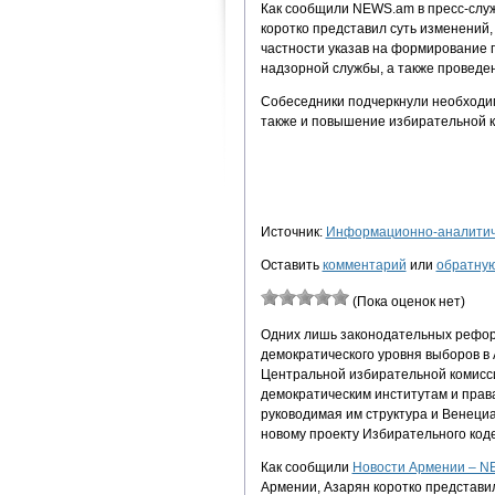
Как сообщили NEWS.am в пресс-слу
коротко представил суть изменений,
частности указав на формирование
надзорной службы, а также проведе
Собеседники подчеркнули необходим
также и повышение избирательной к
Источник:
Информационно-аналитиче
Оставить
комментарий
или
обратную
(Пока оценок нет)
Одних лишь законодательных рефор
демократического уровня выборов в 
Центральной избирательной комисс
демократическим институтам и прав
руководимая им структура и Венеци
новому проекту Избирательного код
Как сообщили
Новости Армении – 
Армении, Азарян коротко представи