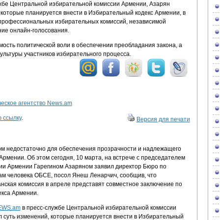
жбе Центральной избирательной комиссии Армении, Азарян
 которые планируется внести в Избирательный кодекс Армении, в
 профессиональных избирательных комиссий, независимой
ние онлайн-голосования.
ость политической воли в обеспечении преобладания закона, а
ультуры участников избирательного процесса.
ское агентство News.am
 ссылку
.
Версия для печати
м недостаточно для обеспечения прозрачности и надлежащего
Армении. Об этом сегодня, 10 марта, на встрече с председателем
ии Армении Гарегином Азаряном заявил директор Бюро по
ам человека ОБСЕ, посол Янеш Ленарчич, сообщив, что
анская комиссия в апреле представят совместное заключение по
екса Армении.
NEWS.am
в пресс-службе Центральной избирательной комиссии
л суть изменений, которые планируется внести в Избирательный