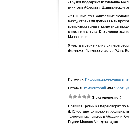
«Грузия поддержит вступление Росси
пунктов в Абхазии и Цхинвальском р
«У ВТО имеются конкретные экономиче
между странами должна быть прозра
возможность знать, какие виды проду
вывозятся оттуда. Кто именно осущ
Минашвили.
9 марта в Берне начнутся переговор
блокирует будущее участие РФ во В
Источник:
Информационно-аналитиче
Оставить
комментарий
или
обратную
(Пока оценок нет)
Позиция Грузии на переговорах по 
(ВТО) останется прежней: официаль
таможенных пунктов в Абхазии и Юж
Грузии Манана Манджгаладзе.