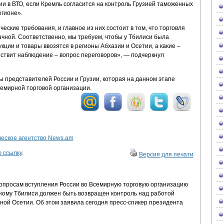
и в ВТО, если Кремль согласится на контроль Грузией таможенных
егионе».
ские требования, и главное из них состоит в том, что торговля
чной. Соответственно, мы требуем, чтобы у Тбилиси была
кции и товары ввозятся в регионы Абхазии и Осетии, а какие –
ествит наблюдение – вопрос переговоров», — подчеркнул
ы представителей России и Грузии, которая на данном этапе
семирной торговой организации.
ское агентство News.am
 ссылку
.
Версия для печати
вопросам вступления России во Всемирную торговую организацию
ному Тбилиси должен быть возвращен контроль над работой
ной Осетии. Об этом заявила сегодня пресс-спикер президента