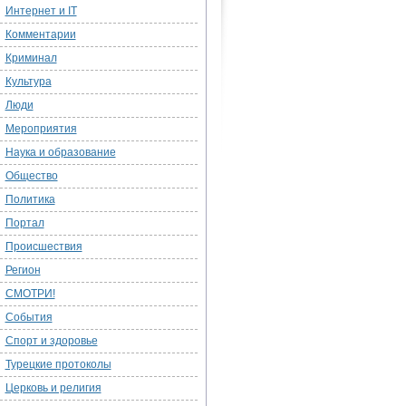
Интернет и IT
Комментарии
Криминал
Культура
Люди
Мероприятия
Наука и образование
Общество
Политика
Портал
Происшествия
Регион
СМОТРИ!
События
Спорт и здоровье
Турецкие протоколы
Церковь и религия