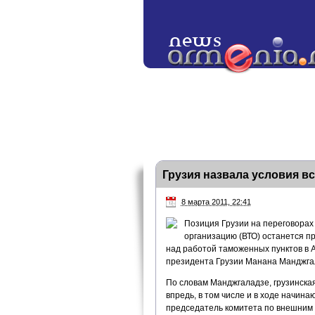
Грузия назвала условия в
8 марта 2011, 22:41
Позиция Грузии на переговорах
организацию (ВТО) останется п
над работой таможенных пунктов в 
президента Грузии Манана Манджга
По словам Манджгаладзе, грузинская
впредь, в том числе и в ходе начина
председатель комитета по внешним 