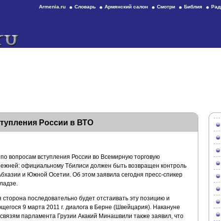
Armenia.ru
Словарь
Армянский салон
Смотри
Библия
Рад
ступления России в ВТО
 по вопросам вступления России во Всемирную торговую
режней: официальному Тбилиси должен быть возвращен контроль
Абхазии и Южной Осетии. Об этом заявила сегодня пресс-спикер
ладзе.
 сторона последовательно будет отстаивать эту позицию и
ющегося 9 марта 2011 г. диалога в Берне (Швейцария). Накануне
связям парламента Грузии Акакий Минашвили также заявил, что