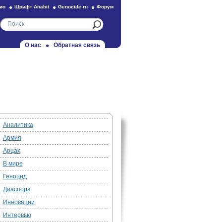
ио
Шрифт Anahit
Genocide.ru
Форум
О нас
Обратная связь
Аналитика
Армия
Арцах
В мире
Геноцид
Диаспора
Инновации
Интервью