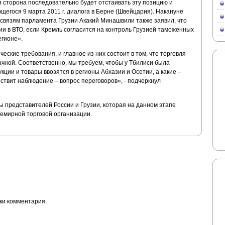
 сторона последовательно будет отстаивать эту позицию и
ющегося 9 марта 2011 г. диалога в Берне (Швейцария). Накануне
связям парламента Грузии Акакий Минашвили также заявил, что
и в ВТО, если Кремль согласится на контроль Грузией таможенных
егионе».
ские требования, и главное из них состоит в том, что торговля
чной. Соответственно, мы требуем, чтобы у Тбилиси была
кции и товары ввозятся в регионы Абхазии и Осетии, а какие –
ствит наблюдение – вопрос переговоров», - подчеркнул
ы представителей России и Грузии, которая на данном этапе
семирной торговой организации.
ки комментария.