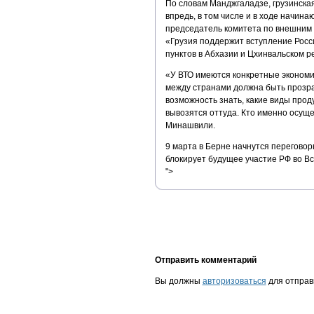
По словам Манджгаладзе, грузинская
впредь, в том числе и в ходе начина
председатель комитета по внешним 
«Грузия поддержит вступление Росси
пунктов в Абхазии и Цхинвальском р
«У ВТО имеются конкретные экономиче
между странами должна быть прозра
возможность знать, какие виды проду
вывозятся оттуда. Кто именно осуще
Минашвили.
9 марта в Берне начнутся переговор
блокирует будущее участие РФ во В
">
Отправить комментарий
Вы должны
авторизоваться
для отправ