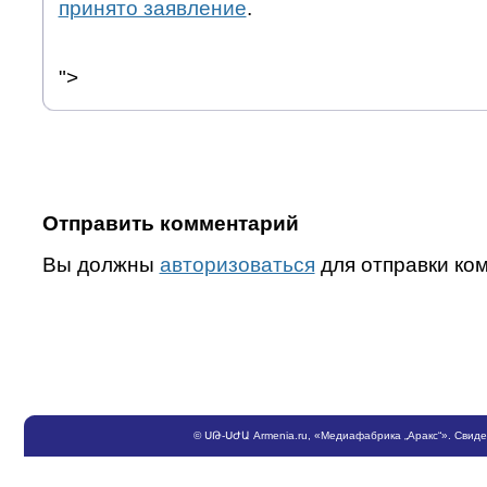
принято заявление
.
">
Отправить комментарий
Вы должны
авторизоваться
для отправки ко
©
ՍԹ
-
ՍԺԱ
Armenia.ru
, «Медиафабрика „Аракс“». Свид