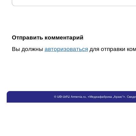
Отправить комментарий
Вы должны
авторизоваться
для отправки ко
©
ՍԹ
-
ՍԺԱ
Armenia.ru
, «Медиафабрика „Аракс“». Свид