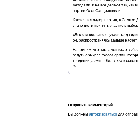
методами, и не все делают так, как
партии Олег Сандрашвили.
Как заявил лидер партии, в Самцхе-
значение, и принять участие в выбор
«Было множество случаев, когда оди
он, распространяясь дальше насчет 
Напомним, что парламентские выборы
ведут борьбу за голоса армян, кото
традиции, армяне Джавахка в основ
">
Отправить комментарий
Вы должны
авторизоваться
для отправ