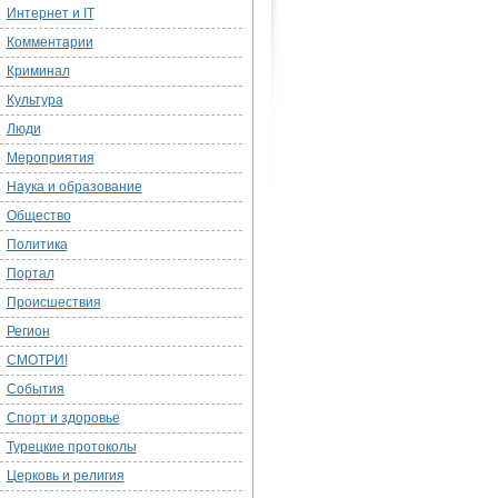
Интернет и IT
Комментарии
Криминал
Культура
Люди
Мероприятия
Наука и образование
Общество
Политика
Портал
Происшествия
Регион
СМОТРИ!
События
Спорт и здоровье
Турецкие протоколы
Церковь и религия