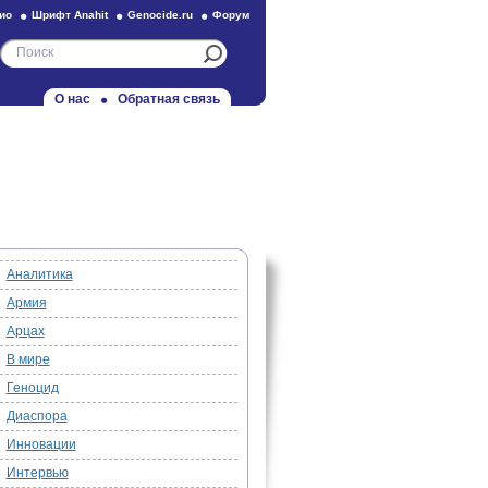
ио
Шрифт Anahit
Genocide.ru
Форум
О нас
Обратная связь
Аналитика
Армия
Арцах
В мире
Геноцид
Диаспора
Инновации
Интервью