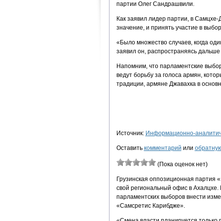
партии Олег Сандрашвили.
Как заявил лидер партии, в Самцхе-
значение, и принять участие в выбор
«Было множество случаев, когда оди
заявил он, распространяясь дальше 
Напомним, что парламентские выборы
ведут борьбу за голоса армян, кото
традиции, армяне Джавахка в основ
Источник:
Информационно-аналитиче
Оставить
комментарий
или
обратную
(Пока оценок нет)
Грузинская оппозиционная партия 
свой региональный офис в Ахалцхе.
парламентских выборов внести изме
«Самсретис Карибдже».
«Смена власти планируется только 