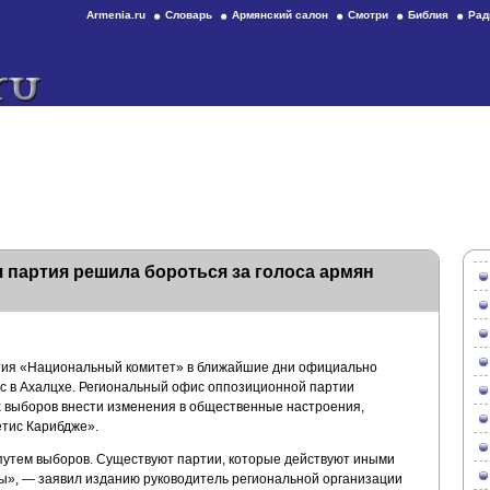
Armenia.ru
Словарь
Армянский салон
Смотри
Библия
Рад
 партия решила бороться за голоса армян
тия «Национальный комитет» в ближайшие дни официально
с в Ахалцхе. Региональный офис оппозиционной партии
х выборов внести изменения в общественные настроения,
етис Карибдже».
путем выборов. Существуют партии, которые действуют иными
 мы», — заявил изданию руководитель региональной организации