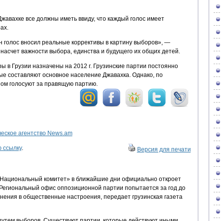
Джавахке все должны иметь ввиду, что каждый голос имеет
ах.
н голос вносил реальные коррективы в картину выборов», —
насчет важности выбора, единства и будущего их общих детей.
 в Грузии назначены на 2012 г. Грузинские партии постоянно
рые составляют основное население Джавахка. Однако, по
ном голосуют за правящую партию.
ское агентство News.am
 ссылку
.
Версия для печати
«Национальный комитет» в ближайшие дни официально откроет
 Региональный офис оппозиционной партии попытается за год до
нения в общественные настроения, передает грузинская газета
путем выборов. Существуют партии, которые действуют иными