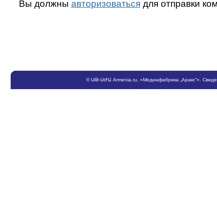
Вы должны
авторизоваться
для отправки ко
©
ՍԹ
-
ՍԺԱ
Armenia.ru
, «Медиафабрика „Аракс“». Свид