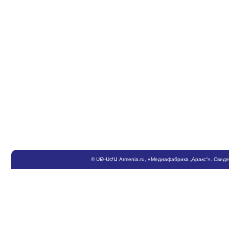
©
ՍԹ
-
ՍԺԱ
Armenia.ru
, «Медиафабрика „Аракс“». Свид