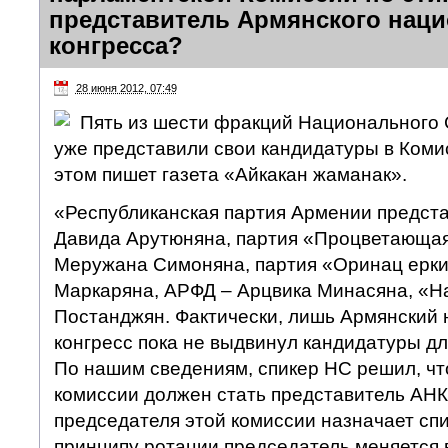
представитель Армянского нац
конгресса?
28 июня 2012, 07:49
Пять из шести фракций Национального
уже представили свои кандидатуры в Комис
этом пишет газета «Айкакан жаманак».
«Республиканская партия Армении предст
Давида Арутюняна, партия «Процветающа
Меружана Симоняна, партия «Оринац ерк
Маркаряна, АРФД – Арцвика Минасяна, «Н
Постанджян. Фактически, лишь Армянский
конгресс пока не выдвинул кандидатуры дл
По нашим сведениям, спикер НС решил, ч
комиссии должен стать представитель АНК
председателя этой комиссии назначает сп
принципу ротации председатель меняется в