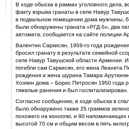
В ходе обыска в рамках уголовного дела, 
факту взрыва гранаты в селе Навур Тавуш
в подвальном помещении дома мужчины, б
были обнаружены граната «РГД-5», два пат
автомата, сообщается на сайте полиции А
Валентин Саркисян, 1959-го года рождения,
бросил гранату в результате семейной ссо
селе Навур Тавушской области Армении. И
погибли сам Саркисян, его жена Леанета П
рождения и жена шурина Тамара Арутюнян
Хозяин дома – Борис Петросян 1950 года 
тяжелые ранения и был госпитализирован.
Согласно сообщению, в ходе обыска в спа
было обнаружено также 25 граммов зелено
похожего на коноплю, и 90 напоминающих 
высотой 70 см и общим весом в пять килог