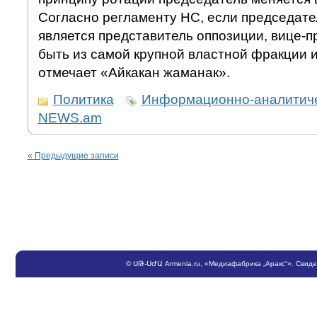
Согласно регламенту НС, если председат
является представитель оппозиции, вице-
быть из самой крупной властной фракции 
отмечает «Айкакан жаманак».
Политика
Информационно-аналитиче
NEWS.am
«
Предыдущие записи
©
ՍԹ
-
ՍԺԱ
Armenia.ru
, «Медиафабрика „Аракс“». Свид