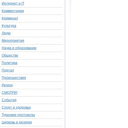
Интернет и IT
Комментарии
Криминал
Культура
Люди
Мероприятия
Наука и образование
Общество
Политика
Портал
Происшествия
Регион
СМОТРИ!
События
Спорт и здоровье
Турецкие протоколы
Церковь и религия