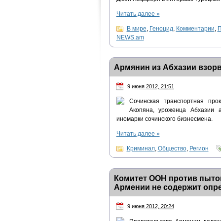
Читать далее
»
В мире
,
Геноцид
,
Комментарии
,
П
NEWS.am
Армянин из Абхазии взор
9 июня 2012, 21:51
Сочинская транспортная про
Акопяна, уроженца Абхазии а
иномарки сочинского бизнесмена.
Читать далее
»
Криминал
,
Общество
,
Регион
Комитет ООН против пыток
Армении не содержит опр
9 июня 2012, 20:24