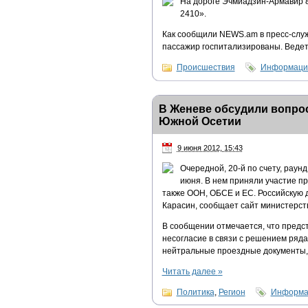
На дороге Эчмиадзин-Армавир 8
2410».
Как сообщили NEWS.am в пресс-служ
пассажир госпитализированы. Ведет
Происшествия
Информацио
В Женеве обсудили вопро
Южной Осетии
9 июня 2012, 15:43
Очередной, 20-й по счету, раун
июня. В нем приняли участие пр
также ООН, ОБСЕ и ЕС. Российскую 
Карасин, сообщает сайт министерст
В сообщении отмечается, что предс
несогласие в связи с решением ряд
нейтральные проездные документы,
Читать далее
»
Политика
,
Регион
Информац