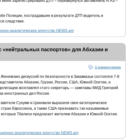
 июня зарегистрировано ДТП – перевернулся автомобиль «ГАЗ –
бе Полиции, пострадавшие в результате ДТП водитель и
ся следствие.
нно-аналитическое агентство NEWS.am
с «нейтральных паспортов» для Абхазии и
0 комментариев
д Женевских дискуссий по безопасности в Закавказье состоялся 7-8
едставители Абхазии, Грузии, России, США, Южной Осетии, а
делегацию возглавлял статс-секретарь — замглавы МИД Григорий
ва иностранных дел России.
тавители Сухуми и Цхинвали выразили свое категорическое
а стран Евросоюза, а также США признавать так называемые
 которые Тбилиси предлагает жителям Абхазии и Южной Осетии.
ионно-аналитическое агентство NEWS.am