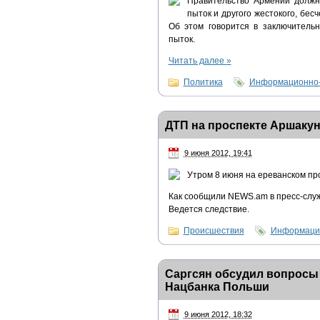
Правительство Армении должн
пыток и другого жестокого, бе
Об этом говорится в заключитель
пыток.
Читать далее
»
Политика
Информационно-
ДТП на проспекте Аршакун
9 июня 2012, 19:41
Утром 8 июня на ереванском пр
Как сообщили NEWS.am в пресс-служ
Ведется следствие.
Происшествия
Информацио
Саргсян обсудил вопросы 
Нацбанка Польши
9 июня 2012, 18:32