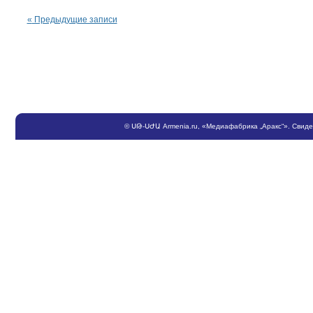
«
Предыдущие записи
©
ՍԹ
-
ՍԺԱ
Armenia.ru
, «Медиафабрика „Аракс“». Свид