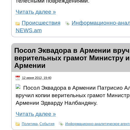
телесными повреждениями.
Читать далее
»
Происшествия
Информационно-анали
NEWS.am
Посол Эквадора в Армении вруч
верительных грамот Министру 
Армении
12 июня 2012, 19:40
Посол Эквадора в Армении Патрисио А
вручил копии верительных грамот Министр
Армении Эдварду Налбандяну.
Читать далее
»
Политика
,
События
Информационно-аналитическое аген