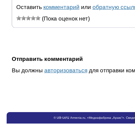
Оставить
комментарий
или
обратную ссыл
(Пока оценок нет)
Отправить комментарий
Вы должны
авторизоваться
для отправки ко
©
ՍԹ
-
ՍԺԱ
Armenia.ru
, «Медиафабрика „Аракс“». Свид