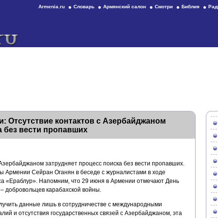
Armenia.ru
Словарь
Армянский салон
Смотри
Библия
Рад
: Отсутствие контактов с Азербайджаном
а без вести пропавших
 Азербайджаном затрудняет процесс поиска без вести пропавших.
ы Армении Сейран Оганян в беседе с журналистами в ходе
а «Ераблур». Напомним, что 29 июня в Армении отмечают День
 – добровольцев карабахской войны.
лучить данные лишь в сотрудничестве с международными
лий и отсутствия государственных связей с Азербайджаном, эта