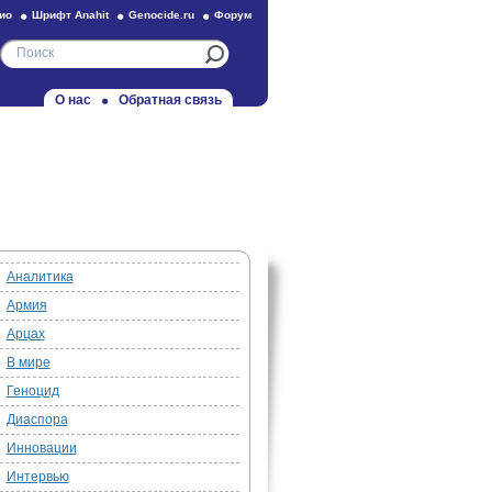
ио
Шрифт Anahit
Genocide.ru
Форум
О нас
Обратная связь
Аналитика
Армия
Арцах
В мире
Геноцид
Диаспора
Инновации
Интервью