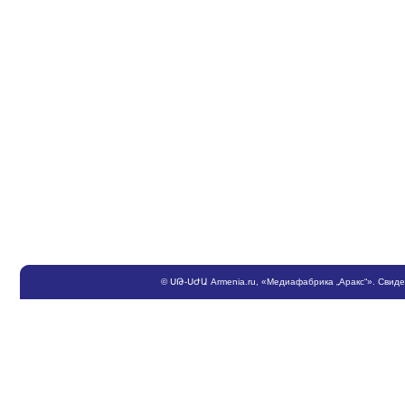
©
ՍԹ
-
ՍԺԱ
Armenia.ru
, «Медиафабрика „Аракс“». Свид