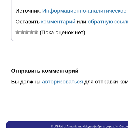
Источник:
Информационно-аналитическое 
Оставить
комментарий
или
обратную ссыл
(Пока оценок нет)
Отправить комментарий
Вы должны
авторизоваться
для отправки ко
©
ՍԹ
-
ՍԺԱ
Armenia.ru
, «Медиафабрика „Аракс“». Свид