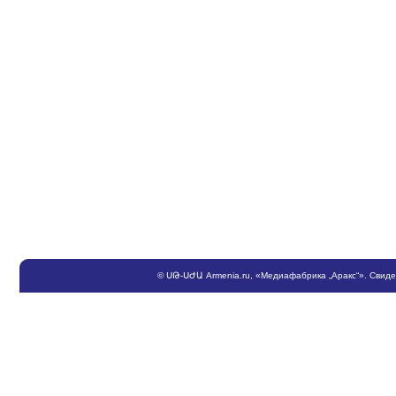
©
ՍԹ
-
ՍԺԱ
Armenia.ru
, «Медиафабрика „Аракс“». Свид