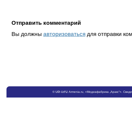
Отправить комментарий
Вы должны
авторизоваться
для отправки ко
©
ՍԹ
-
ՍԺԱ
Armenia.ru
, «Медиафабрика „Аракс“». Свид