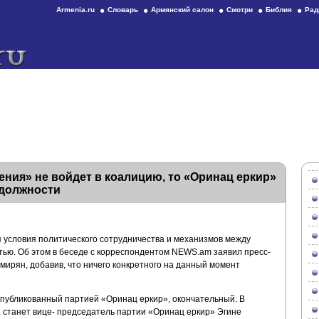
Armenia.ru
Словарь
Армянский салон
Смотри
Библия
Рад
ия» не войдет в коалицию, то «Оринац еркир»
должности
условия политического сотрудничества и механизмов между
тью. Об этом в беседе с корреспондентом NEWS.am заявил пресс-
ирян, добавив, что ничего конкретного на данный момент
 опубликованный партией «Оринац еркир», окончательный. В
станет вице- председатель партии «Оринац еркир» Эгине