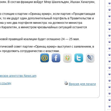
нян. В состав фракции войдут Мгер Шахгельдян, Ишхан Хачатрян,
ко стоящие к партии «Оринац еркир», если партия «Процветающая
и, то им дадут один дополнительный портфель в Правительстве и
ока у них два портфеля министра: на должности министра
го Карапетян, а министром чрезвычайных ситуаций останется
новой правящей коалиции будет оглашено 24 — 25 мая.
ический совет партии «Оринац еркир» выступил с заявлением, в
» продолжить сотрудничество с властями.
ское агентство News.am
 ссылку
.
Версия для печати