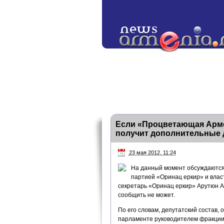
Если «Процветающая Армен
получит дополнительные 
23 мая 2012, 11:24
На данный момент обсуждаются 
партией «Оринац еркир» и влас
секретарь «Оринац еркир» Арутюн Ам
сообщить не может.
По его словам, депутатский состав,
парламенте руководителем фракции 