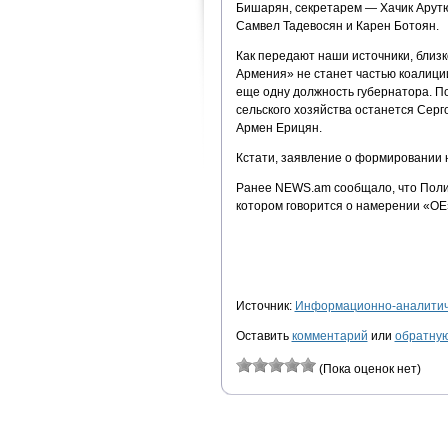
Бишарян, секретарем — Хачик Арутю
Самвел Тадевосян и Карен Ботоян.
Как передают наши источники, близ
Армения» не станет частью коалици
еще одну должность губернатора. П
сельского хозяйства останется Сер
Армен Ерицян.
Кстати, заявление о формировании 
Ранее NEWS.am сообщало, что Полит
котором говорится о намерении «ОЕ
Источник:
Информационно-аналитиче
Оставить
комментарий
или
обратную
(Пока оценок нет)