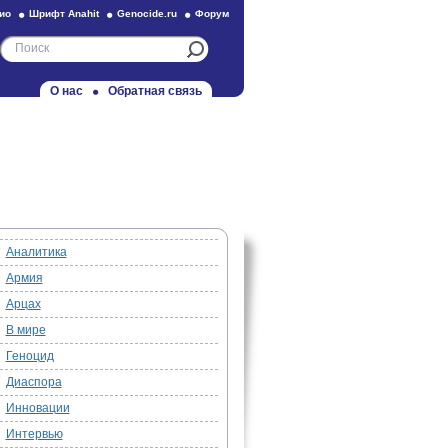
ио
Шрифт Anahit
Genocide.ru
Форум
О нас
Обратная связь
Аналитика
Армия
Арцах
В мире
Геноцид
Диаспора
Инновации
Интервью