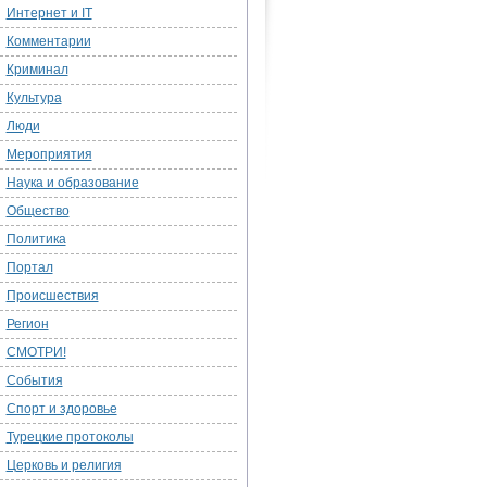
Интернет и IT
Комментарии
Криминал
Культура
Люди
Мероприятия
Наука и образование
Общество
Политика
Портал
Происшествия
Регион
СМОТРИ!
События
Спорт и здоровье
Турецкие протоколы
Церковь и религия