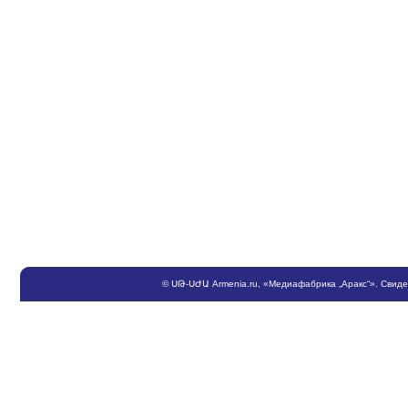
©
ՍԹ
-
ՍԺԱ
Armenia.ru
, «Медиафабрика „Аракс“». Свид