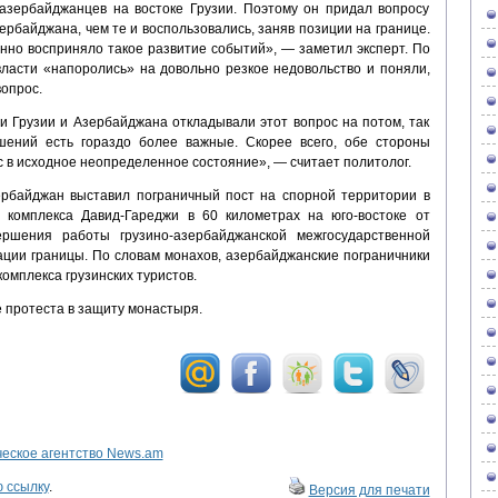
азербайджанцев на востоке Грузии. Поэтому он придал вопросу
рбайджана, чем те и воспользовались, заняв позиции на границе.
нно восприняло такое развитие событий», — заметил эксперт. По
власти «напоролись» на довольно резкое недовольство и поняли,
вопрос.
и Грузии и Азербайджана откладывали этот вопрос на потом, так
ошений есть гораздо более важные. Скорее всего, обе стороны
 в исходное неопределенное состояние», — считает политолог.
рбайджан выставил пограничный пост на спорной территории в
о комплекса Давид-Гареджи в 60 километрах на юго-востоке от
ршения работы грузино-азербайджанской межгосударственной
ации границы. По словам монахов, азербайджанские пограничники
комплекса грузинских туристов.
е протеста в защиту монастыря.
ское агентство News.am
 ссылку
.
Версия для печати