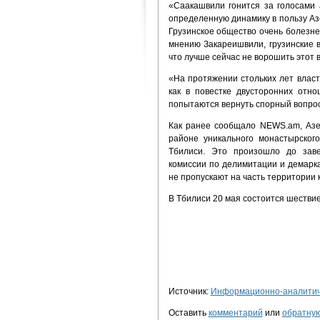
«Саакашвили гонится за голосами 
определенную динамику в пользу Азе
Грузинское общество очень болезне
мнению Закареишвили, грузинские 
что лучше сейчас не ворошить этот 
«На протяжении стольких лет власт
как в повестке двусторонних отн
попытаются вернуть спорный вопрос
Как ранее сообщало NEWS.am, Азе
районе уникального монастырског
Тбилиси. Это произошло до заве
комиссии по делимитации и демарк
не пропускают на часть территории 
В Тбилиси 20 мая состоится шестви
Источник:
Информационно-аналитиче
Оставить
комментарий
или
обратную