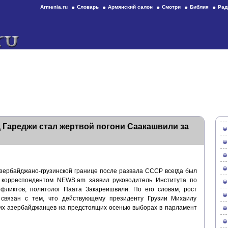
Armenia.ru
Словарь
Армянский салон
Смотри
Библия
Рад
д Гареджи стал жертвой погони Саакашвили за
зербайджано-грузинской границе после развала СССР всегда был
 корреспондентом NEWS.am заявил руководитель Института по
фликтов, политолог Паата Закареишвили. По его словам, рост
 связан с тем, что действующему президенту Грузии Михаилу
их азербайджанцев на предстоящих осенью выборах в парламент