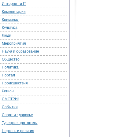
Интернет и IT
Комментарии
Криминал
Культура
Люди
Мероприятия
Наука и образование
Общество
Политика
Портал
Происшествия
Регион
СМОТРИ!
События
Спорт и здоровье
Турецкие протоколы
Церковь и религия