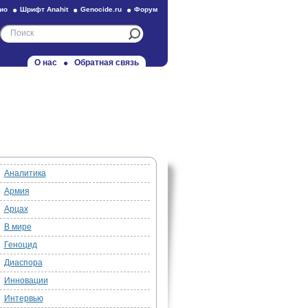
ио
Шрифт Anahit
Genocide.ru
Форум
О нас
Обратная связь
Аналитика
Армия
Арцах
В мире
Геноцид
Диаспора
Инновации
Интервью