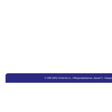
©
ՍԹ
-
ՍԺԱ
Armenia.ru
, «Медиафабрика „Аракс“». Свид